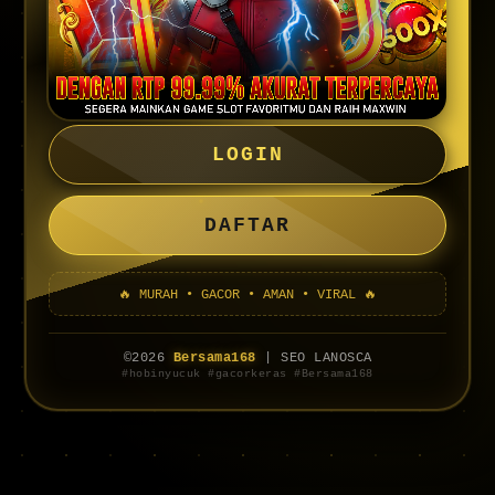
LOGIN
DAFTAR
🔥 MURAH • GACOR • AMAN • VIRAL 🔥
©2026
Bersama168
| SEO LANOSCA
#hobinyucuk #gacorkeras #Bersama168